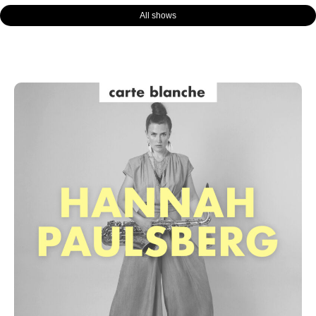
All shows
Page
Page
Page
Page
Page
Page