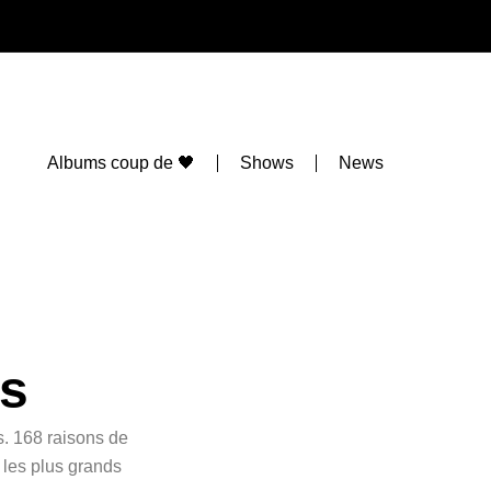
Albums coup de 🖤
Shows
News
’s
s. 168 raisons de
 les plus grands