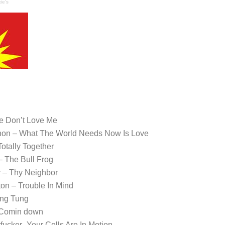
ie's
He Don’t Love Me
non – What The World Needs Now Is Love
Totally Together
 The Bull Frog 
ry – Thy Neighbor
on – Trouble In Mind
ing Tung
 Comin down
fucker- Your Cells Are In Motion