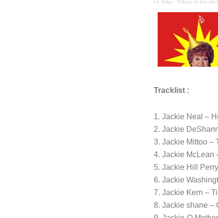
Le Grigri
·
Tribute to the Jack
Tracklist :
1. Jackie Neal – 
2. Jackie DeShan
3. Jackie Mittoo – 
4. Jackie McLean –
5. Jackie Hill Per
6. Jackie Washingt
7. Jackie Kern – T
8. Jackie shane –
9. Jackie-O Mother