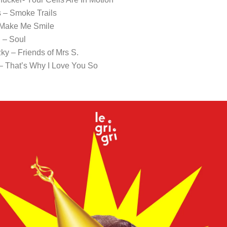
s – Smoke Trails
– Make Me Smile
 – Soul
ky – Friends of Mrs S.
 – That’s Why I Love You So