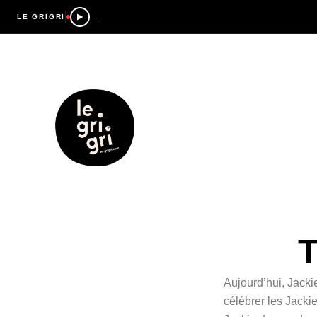
—
LE GRIGRI
T
Aujourd’hui, Jacki
célébrer les Jacki