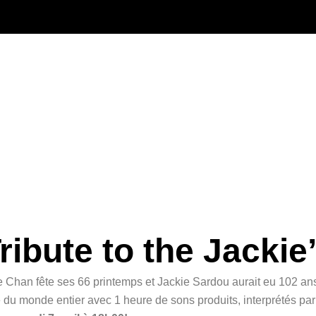
ribute to the Jackie
e Chan fête ses 66 printemps et Jackie Sardou aurait eu 102 an
e du monde entier avec 1 heure de sons produits, interprétés par