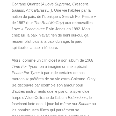
Coltrane Quartet (
A Love Supreme, Crescent, 
Ballads, Africa/Brass…). 
Une vie habitée par la 
notion de paix, de l’iconique « Search For Peace » 
de 1967 (sur 
The Real McCoy
) aux retrouvailles 
Love & Peace
 avec Elvin Jones en 1982. Mais 
chez lui, la paix n’avait rien de béni oui-oui, ça 
ressemblait plus à la paix du sage, la paix 
spirituelle, la paix intérieure.
Alors, comme un clin d’oeil à son album de 1968 
Time For Tyner
, on a imaginé un mix spécial 
Peace For Tyner
 à partir de certains de nos 
morceaux préférés de sa vie extra-Coltrane. On y 
(re)découvre par exemple son amour pour 
d’autres instruments que le piano: la splendide 
harpe d’Alice Coltrane de l’album 
Extensions
, le 
fascinant koto dont il joue lui-même sur 
Sahara
 ou 
les nombreuses flûtes qui parsèment sa 