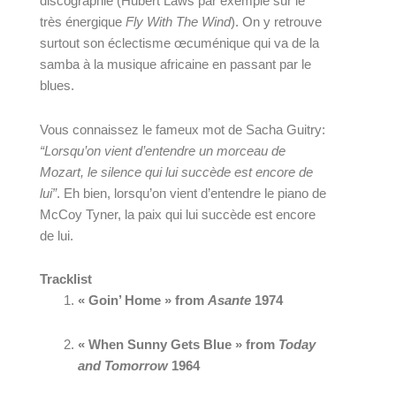
discographie (Hubert Laws par exemple sur le 
très énergique 
Fly With The Wind
). On y retrouve 
surtout son éclectisme œcuménique qui va de la 
samba à la musique africaine en passant par le 
blues. 
Vous connaissez le fameux mot de Sacha Guitry: 
“Lorsqu’on vient d’entendre un morceau de 
Mozart, le silence qui lui succède est encore de 
lui”
. Eh bien, lorsqu’on vient d’entendre le piano de 
McCoy Tyner, la paix qui lui succède est encore 
de lui.
Tracklist
« Goin’ Home » from 
Asante
 1974
« When Sunny Gets Blue » from
 Today 
and Tomorrow
 1964