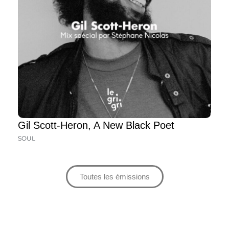
Gil Scott-Heron, A New Black Poet
SOUL
Toutes les émissions