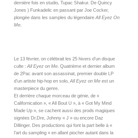
dernière fois en studio, Tupac Shakur. De Quincy
Jones ) Funkadelic en passant par Joe Cocker,
plongée dans les samples du légendaire
All Eyez On
Me
.
Le 13 février, on célébrait les 25 hivers d’un disque 
culte : 
All Eyez on Me
. Quatrième et dernier album 
de 2Pac avant son assassinat, premier double LP 
d’un artiste hip-hop en solo, 
All Eyez on Me 
est un 
masterpiece du genre.
Et derrière chaque morceau de génie, de « 
Californication », « All Bout U », à « Got My Mind 
Made Up », se cachent aussi des prods magiques 
signées Dr.Dre, Johnny « J » ou encore Daz 
Dillinger. Des productions qui font la part belle à « 
l’art du sampling » en allant piocher autant dans la 