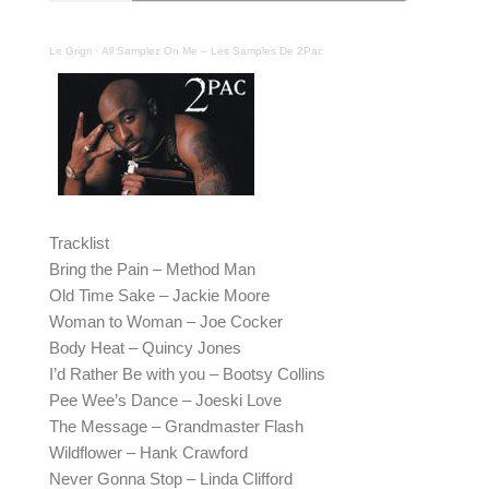
Le Grigri
·
All Samplez On Me – Les Samples De 2Pac
Tracklist
Bring the Pain – Method Man
Old Time Sake – Jackie Moore
Woman to Woman – Joe Cocker
Body Heat – Quincy Jones
I’d Rather Be with you – Bootsy Collins
Pee Wee’s Dance – Joeski Love
The Message – Grandmaster Flash
Wildflower – Hank Crawford
Never Gonna Stop – Linda Clifford