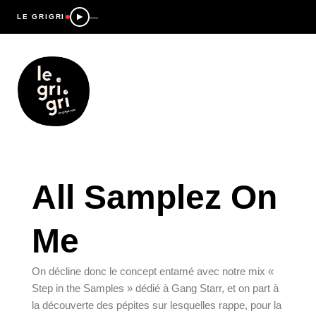
—
LE GRIGRI
All Samplez On
Me
On décline donc le concept entamé avec notre
mix «
Step in the Samples » dédié à Gang Starr
, et on part à
la découverte des pépites sur lesquelles rappe, pour la