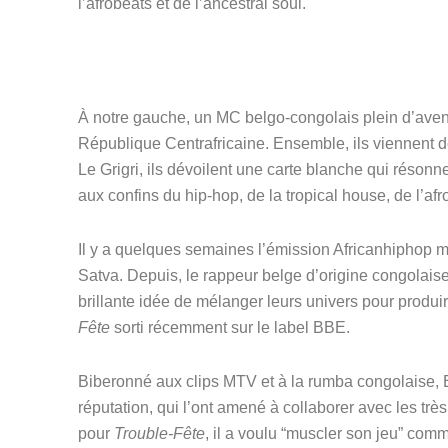
l’afrobeats et de l’ancestral soul.
À notre gauche, un MC belgo-congolais plein d’avenir
République Centrafricaine. Ensemble, ils viennent de 
Le Grigri, ils dévoilent une carte blanche qui réson
aux confins du hip-hop, de la tropical house, de l’afr
Il y a quelques semaines 
l’émission Africanhiphop m
Satva
. Depuis, le rappeur belge d’origine congolaise 
brillante idée de mélanger leurs univers pour produi
Fête
 sorti récemment sur 
le label BBE
.
Biberonné aux clips MTV et à la rumba congolaise, Ba
réputation, qui l’ont amené à collaborer avec les tr
pour 
Trouble-Fête
, il a voulu “muscler son jeu” comm