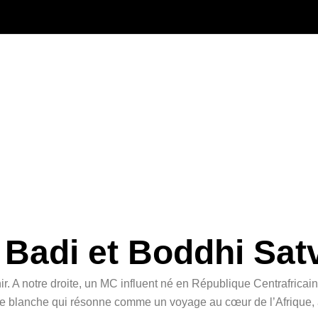
 Badi et Boddhi Sat
 A notre droite, un MC influent né en République Centrafricaine.
arte blanche qui résonne comme un voyage au cœur de l’Afrique, 