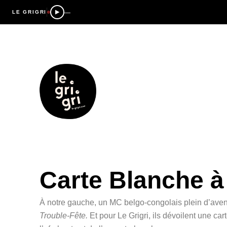
—
LE GRIGRI
Carte Blanche à
À notre gauche, un MC belgo-congolais plein d’avenir.
Trouble-Fête.
Et pour Le Grigri, ils dévoilent une c