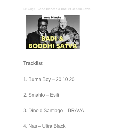
Le Grigri
·
Carte Blanche à Badi et Boddhi Satva
Tracklist 
1. Burna Boy – 20 10 20
2. Smahlo – Esili
3. Dino d’Santiago – BRAVA
4. Nas – Ultra Black