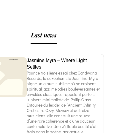
Last news
Jasmine Myra – Where Light
Settles
Pour ce troisième essai chez Gondwana
Records, la saxophoniste Jasmine Myra
signe un album sublime où se croisent
spiritual jazz, mélodies bouleversantes et
envolées classiques rappelant parfois
l’univers minimaliste de Philip Glass.
Entourée du leader de l’Ancient Infinity
Orchestra Ozzy Moysey et de treize
musiciens, elle construit une œuvre
d’une rare cohérence et d’une douceur
contemplative. Une véritable bouffé d’air
frais dans la scène jazz actuelle!