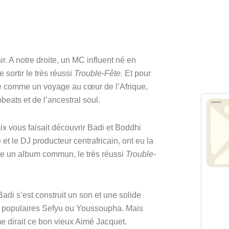
. A notre droite, un MC influent né en 
sortir le très réussi 
Trouble-Fête. 
Et pour 
ne comme un voyage au cœur de l’Afrique, 
obeats et de l’ancestral soul.
ix
 vous faisait découvrir 
Badi
 et 
Boddhi 
et le DJ producteur centrafricain, ont eu la 
re un album commun, le très réussi 
Trouble-
di s’est construit un son et une solide 
ès populaires Sefyu ou Youssoupha. Mais 
e dirait ce bon vieux Aimé Jacquet. 