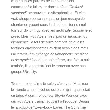
d’un coup les paroles de la chanson ont 
commencé à lui trotter dans la tête. 
“Ce fut si 
spontané” 
se souvient le vibraphoniste. Et c’est 
vrai, chaque personne qui a un jour essayé de 
chanter en yaourt sous la douche entonne neuf 
fois sur dix un truc avec les mots 
Life, Sunshine
 et 
Love
. Mais Roy Ayers n’est pas un musicien du 
dimanche: il a tout de suite compris de quelles 
textures enveloppantes avaient besoin ces mots 
universels: 
“un mélange de vibraphone, de piano 
et de synthétiseur”
. Le soir même, une fois la nuit 
tombée, ils enregistraient le morceau avec son 
groupe Ubiquity.
Tout le monde aime le soleil, c’est vrai. Mais tout 
le monde a aussi tout de suite compris que c’était 
un tube. À commencer par Stevie Wonder avec 
qui Roy Ayers traînait souvent à l’époque. Depuis, 
le fan-club de “Everybody Loves The Sunshine” 