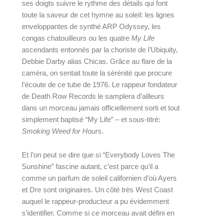
ses doigts suivre le rythme des détails qui font 
toute la saveur de cet hymne au soleil: les lignes 
enveloppantes de synthé ARP Odyssey, les 
congas chatouilleurs ou les quatre 
My Life 
ascendants entonnés par la choriste de l’Ubiquity, 
Debbie Darby alias Chicas. Grâce au flare de la 
caméra, on sentait toute la sérénité que procure 
l’écoute de ce tube de 1976. Le rappeur fondateur 
de Death Row Records le samplera d’ailleurs 
dans un morceau jamais officiellement sorti et tout 
simplement baptisé “My Life” – et sous-titré: 
Smoking Weed for Hours
.
Et l’on peut se dire que si “Everybody Loves The 
Sunshine” fascine autant, c’est parce qu’il a 
comme un parfum de soleil californien d’où Ayers 
et Dre sont originaires. Un côté très West Coast 
auquel le rappeur-producteur a pu évidemment 
s’identifier. Comme si ce morceau avait défini en 