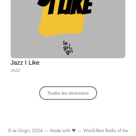
Jazz I Like
JAZZ
Toutes les émissions
© Le Grigri, 2024 — Made with 🖤 — World Best Radio of the