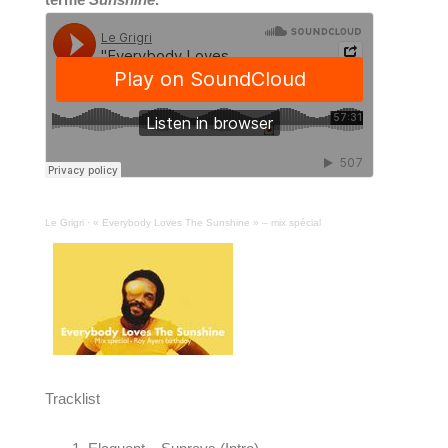
terme 
Sunshine
.
Le Grigri
·
« Everybody Loves The Sunshine » – mix spécial
Tracklist