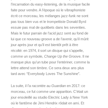
l’incarnation du easy-listening, de la musique facile 
faite pour vendre. A l’époque où le vibraphoniste 
écrit ce morceau, les mélanges jazz-funk ne sont 
pas tous bien vus et 
le trompettiste Donald Byrd 
essuie pas mal de quolibets dans les seventies
. 
Mais le futur parrain de l’acid jazz sent au fond de 
lui que ce nouveau groove a de l’avenir, qu’il mûrit 
jour après jour et qu’il est bientôt prêt à être 
récolté: en 1974, il sort un disque qui s’appelle, 
comme un symbole, 
Change Up the Groov
e. Il ne 
manque plus qu’un tube pour l’entériner, comme la 
lettre attend son timbre. Ce sera deux ans plus 
tard avec “Everybody Loves The Sunshine”.
La suite, il l’a racontée au 
Guardian
 en 2017: ce 
morceau, ce fut comme une apparition. C’était un 
jour ensoleillé au studio Electric Lady à New York 
où le fantôme de Jimi Hendrix rôdait en ami. Et 