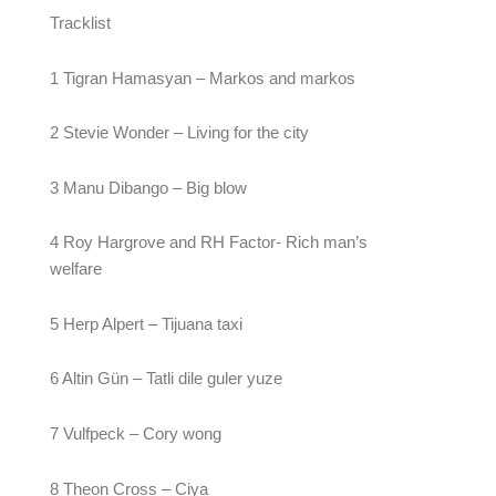
Tracklist
1 Tigran Hamasyan – Markos and markos
2 Stevie Wonder – Living for the city
3 Manu Dibango – Big blow
4 Roy Hargrove and RH Factor- Rich man’s 
welfare
5 Herp Alpert – Tijuana taxi
6 Altin Gün – Tatli dile guler yuze
7 Vulfpeck – Cory wong
8 Theon Cross – Ciya