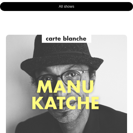
All shows
Page
Page
Page
Page
Page