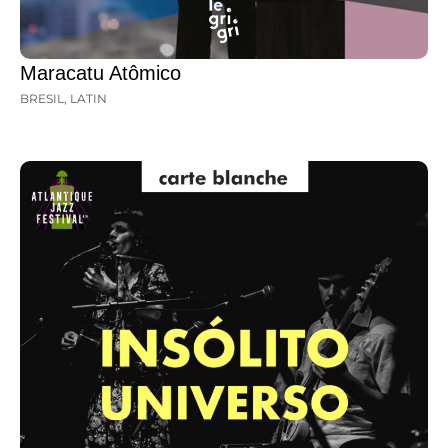
Maracatu Atômico
BRESIL
,
LATIN