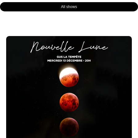
All shows
Page
Page
Page
Page
Page