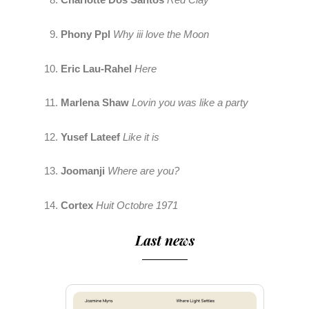
Charlotte Dos Santos
Red Clay
Phony Ppl 
Why iii love the Moon
Eric Lau-Rahel
Here
Marlena Shaw
Lovin you was like a party
Yusef Lateef 
Like it is
Joomanji
Where are you?
Cortex
Huit Octobre 1971
Last news