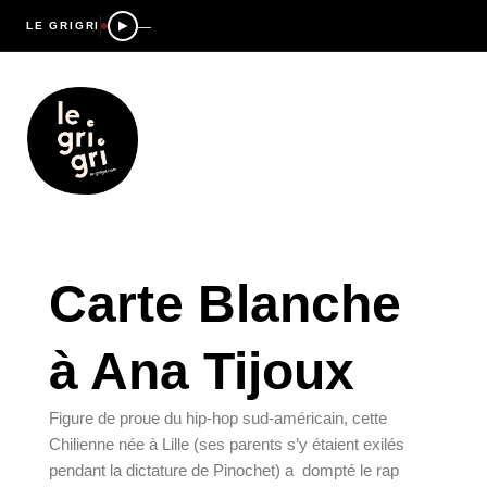
—
LE GRIGRI
Carte Blanche
à Ana Tijoux
Figure de proue du hip-hop sud-américain, cette 
Chilienne née à Lille (ses parents s’y étaient exilés 
pendant la dictature de Pinochet) a  dompté le rap 