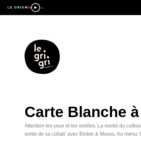
—
LE GRIGRI
Carte Blanche à
Attention les yeux et les oreilles. La moitié du cul
sortie de sa collab’ avec Binker & Moses. Au menu: 