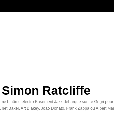
 Simon Ratcliffe
tissime binôme electro Basement Jaxx débarque sur Le Grigri pour
Chet Baker, Art Blakey, João Donato, Frank Zappa ou Albert Ma