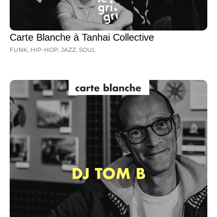
Carte Blanche à Tanhai Collective
FUNK
,
HIP-HOP
,
JAZZ
,
SOUL