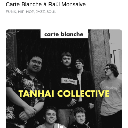
Carte Blanche à Raúl Monsalve
FUNK
,
HIP-HOP
,
JAZZ
,
SOUL