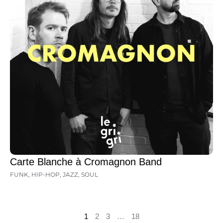
Carte Blanche à Cromagnon Band
FUNK
,
HIP-HOP
,
JAZZ
,
SOUL
1
2
3
…
18