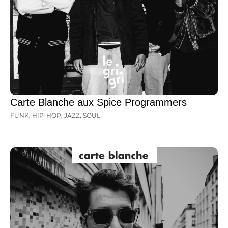
Carte Blanche aux Spice Programmers
FUNK
,
HIP-HOP
,
JAZZ
,
SOUL