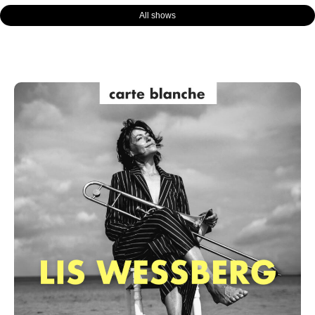
All shows
Page
Page
Page
Page