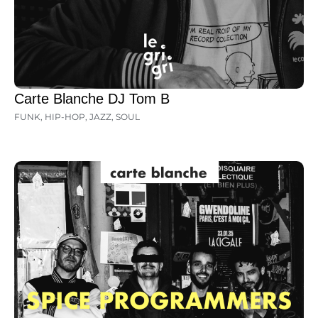
Carte Blanche DJ Tom B
FUNK
,
HIP-HOP
,
JAZZ
,
SOUL