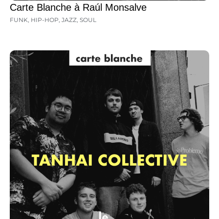
Carte Blanche à Raúl Monsalve
FUNK
,
HIP-HOP
,
JAZZ
,
SOUL