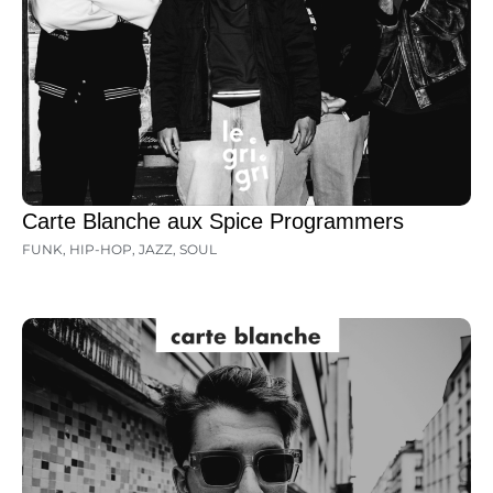
Carte Blanche aux Spice Programmers
FUNK
,
HIP-HOP
,
JAZZ
,
SOUL