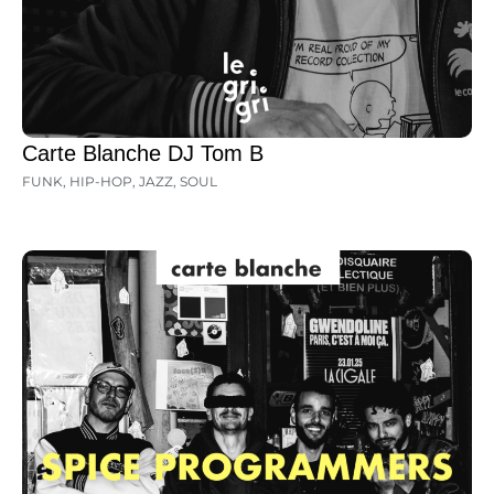
Carte Blanche DJ Tom B
FUNK
,
HIP-HOP
,
JAZZ
,
SOUL