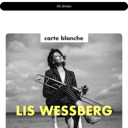
All shows
Page
Page
Page
Page