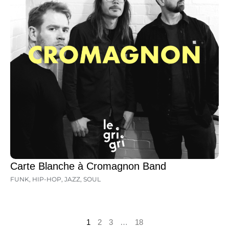
Carte Blanche à Cromagnon Band
FUNK
,
HIP-HOP
,
JAZZ
,
SOUL
1
2
3
…
18