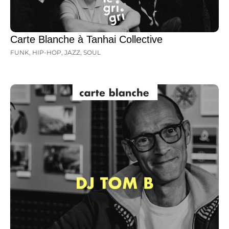
Carte Blanche à Tanhai Collective
FUNK
,
HIP-HOP
,
JAZZ
,
SOUL