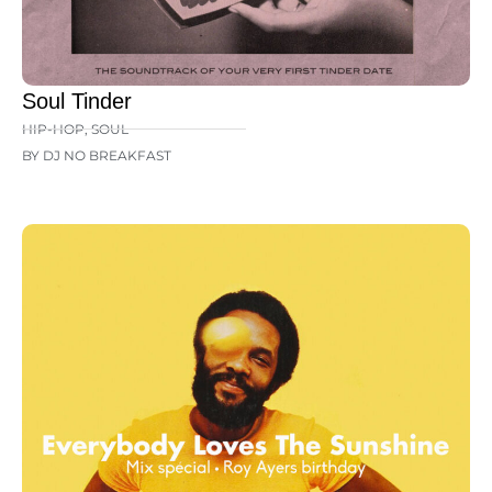
Soul Tinder
HIP-HOP
,
SOUL
BY DJ NO BREAKFAST