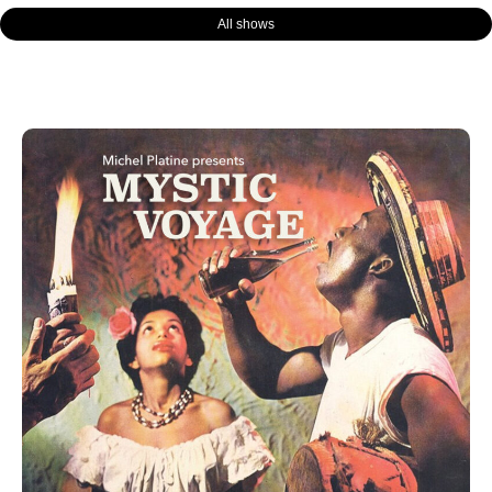
All shows
Page
Page
Page
Page
Page
Page