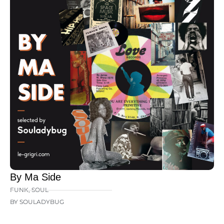
By Ma Side
FUNK
,
SOUL
BY SOULADYBUG