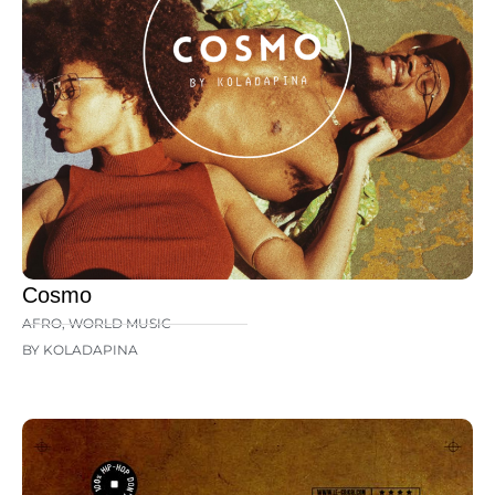
Cosmo
AFRO
,
WORLD MUSIC
BY KOLADAPINA