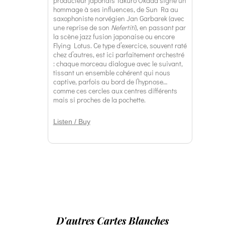
producteur japonais Takuro Okada signe un
hommage à ses influences, de Sun Ra au
saxophoniste norvégien Jan Garbarek (avec
une reprise de son
Nefertiti
), en passant par
la scène jazz fusion japonaise ou encore
Flying Lotus. Ce type d’exercice, souvent raté
chez d’autres, est ici parfaitement orchestré
: chaque morceau dialogue avec le suivant,
tissant un ensemble cohérent qui nous
captive, parfois au bord de l’hypnose…
comme ces cercles aux centres différents
mais si proches de la pochette.
Listen / Buy
D'autres Cartes Blanches