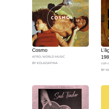
Cosmo
L’â
198
AFRO
,
WORLD MUSIC
BY KOLADAPINA
HIP-
BY M