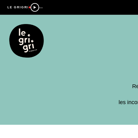
—
LE GRIGRI
Re
les inc