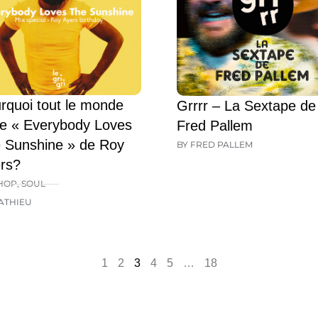
rquoi tout le monde
Grrrr – La Sextape de
e « Everybody Loves
Fred Pallem
 Sunshine » de Roy
BY FRED PALLEM
rs?
HOP
,
SOUL
ATHIEU
1
2
3
4
5
…
18