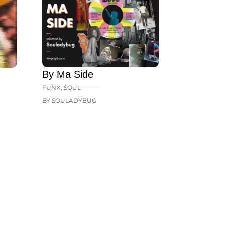
By Ma Side
FUNK
,
SOUL
BY SOULADYBUG