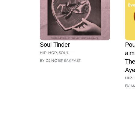
Soul Tinder
Pou
aim
HIP-HOP
,
SOUL
BY DJ NO BREAKFAST
The
Aye
HIP-
BY M