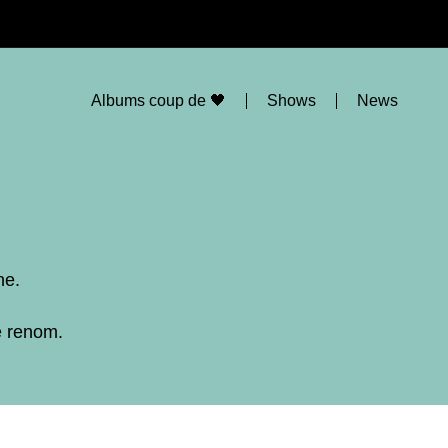
Albums coup de 🖤
Shows
News
ne.
e renom.