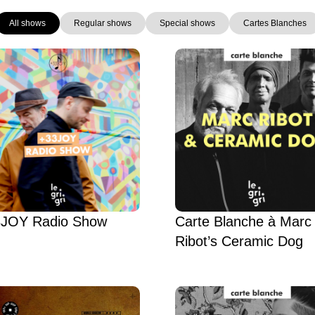
All shows
Regular shows
Special shows
Cartes Blanches
Page
Page
Page
Page
Page
Page
JOY Radio Show
Carte Blanche à Marc
Ribot’s Ceramic Dog