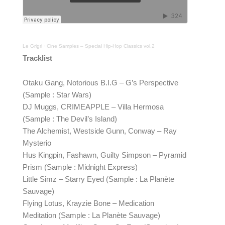
Le Grigri
·
Cine Samples – Special Hip-Hop Classics vol.2
Tracklist
Otaku Gang, Notorious B.I.G – G’s Perspective 
(Sample : Star Wars)
DJ Muggs, CRIMEAPPLE – Villa Hermosa 
(Sample : The Devil’s Island)
The Alchemist, Westside Gunn, Conway – Ray 
Mysterio
Hus Kingpin, Fashawn, Guilty Simpson – Pyramid 
Prism (Sample : Midnight Express)
Little Simz – Starry Eyed (Sample : La Planète 
Sauvage)
Flying Lotus, Krayzie Bone – Medication 
Meditation (Sample : La Planète Sauvage)