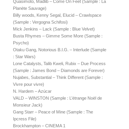
Quasimoto, Madlib – Come On Feet (Sample : La 
Planète Sauvage)
Billy woods, Kenny Segal, Elucid – Crawlspace 
(Sample : Vergogna Schifosi)
Mick Jenkins – Lack (Sample : Blue Velvet)
Busta Rhymes – Gimme Some More (Sample : 
Psycho)
Otaku Gang, Notorious B.I.G. – Interlude (Sample 
: Star Wars)
Lone Catalysts, Talib Kweli, Rubix – Due Process 
(Sample : James Bond – Diamonds are Forever)
Nujabes, Substantial – Think Different (Sample : 
Vivre pour vivre)
N. Hardem – Azúcar
VALD – WINSTON (Sample : L’étrange Noël de 
Monsieur Jack)
Gang Starr – Peace of Mine (Sample : The 
Ipcress File)
Brockhampton – CINEMA 1