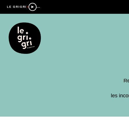
—
LE GRIGRI
Re
les inc