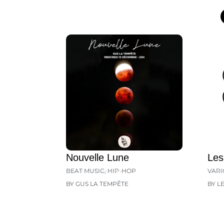
Nouvelle Lune
Les
BEAT MUSIC
,
HIP-HOP
VARI
BY GUS LA TEMPÊTE
BY L