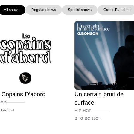
All shows
Regular shows
Special shows
Cartes Blanches
Page
Page
Page
Page
Page
 Copains D’abord
Un certain bruit de
surface
OUS
E GRIGRI
HIP-HOP
BY G. BONSON