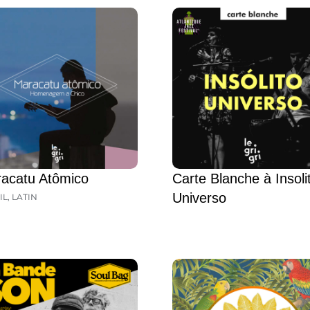
acatu Atômico
Carte Blanche à Insoli
Universo
IL
,
LATIN