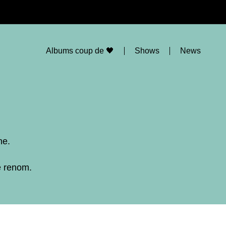
Albums coup de 🖤
Shows
News
ne.
e renom.