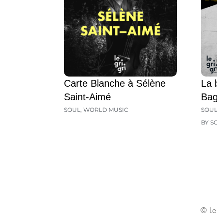
Carte Blanche à Sélène
La 
Saint-Aimé
Ba
SOUL
,
WORLD MUSIC
SOU
BY S
© Le