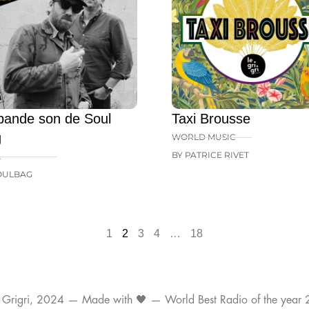
bande son de Soul
Taxi Brousse
g
WORLD MUSIC
BY PATRICE RIVET
L
OULBAG
1
2
3
4
…
18
 Grigri, 2024 — Made with 🖤 — World Best Radio of the year