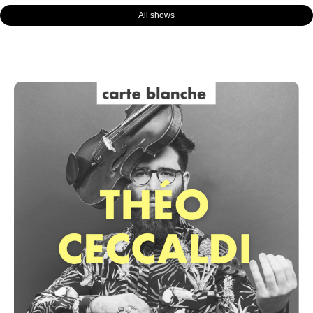
All shows
Page
Page
Page
Page