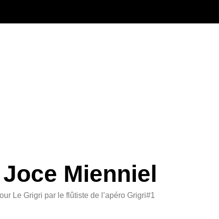
 Joce Mienniel
Le Grigri par le flûtiste de l’apéro Grigri#1