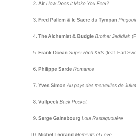
Air
How Does It Make You Feel?
Fred Pallem & le Sacre du Tympan
Pingoui
The Alchemist & Budgie 
Brother Jedidiah 
(
Frank Ocean
Super Rich Kids
 (feat. Earl Swe
Philippe Sarde
 Romance
Yves Simon
Au pays des merveilles de Julie
Vulfpeck
Back Pocket
Serge Gainsbourg
Lola Rastaquouère
Michel Legrand
 Moments of Love