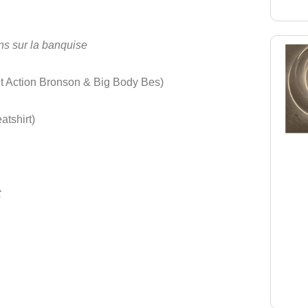
ns sur la banquise
Ft Action Bronson & Big Body Bes)
atshirt)
t