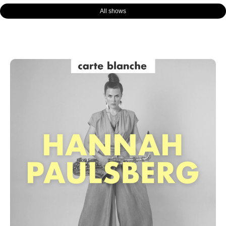
All shows
Page
Page
Page
Page
Page
Page