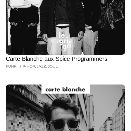
Carte Blanche aux Spice Programmers
FUNK
,
HIP-HOP
,
JAZZ
,
SOUL