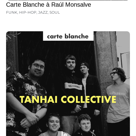
Carte Blanche à Raúl Monsalve
FUNK
,
HIP-HOP
,
JAZZ
,
SOUL