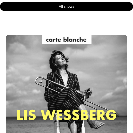
All shows
Page
Page
Page
Page