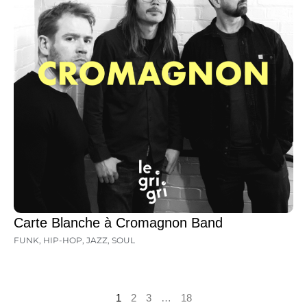
Carte Blanche à Cromagnon Band
FUNK
,
HIP-HOP
,
JAZZ
,
SOUL
1
2
3
…
18