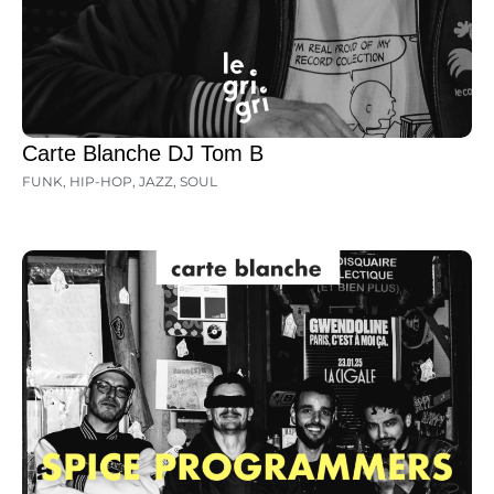
Carte Blanche DJ Tom B
FUNK
,
HIP-HOP
,
JAZZ
,
SOUL