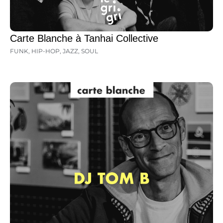
Carte Blanche à Tanhai Collective
FUNK
,
HIP-HOP
,
JAZZ
,
SOUL