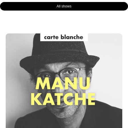
All shows
Page
Page
Page
Page
Page