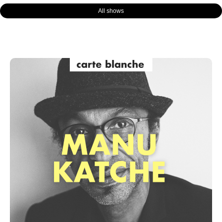
All shows
Page
Page
Page
Page
Page