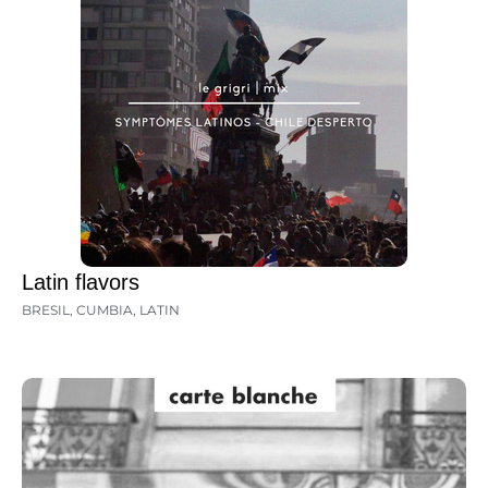
Latin flavors
BRESIL
,
CUMBIA
,
LATIN