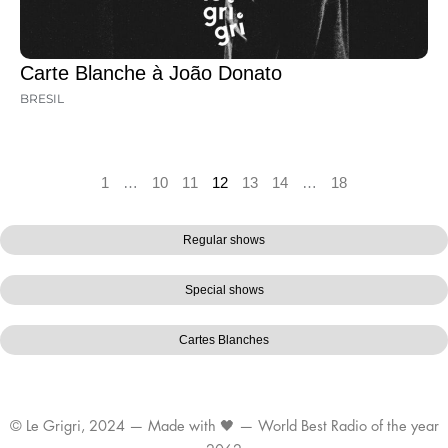
Carte Blanche à João Donato
BRESIL
1
…
10
11
12
13
14
…
18
Regular shows
Special shows
Cartes Blanches
© Le Grigri, 2024 — Made with 🖤 — World Best Radio of the year