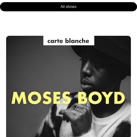
All shows
Page
Page
Page
Page
Page
Page
Page