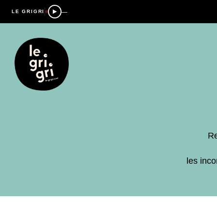
—
LE GRIGRI
Re
les inc