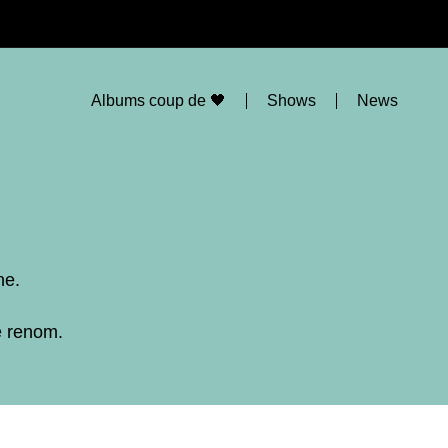
Albums coup de 🖤
Shows
News
ne.
e renom.