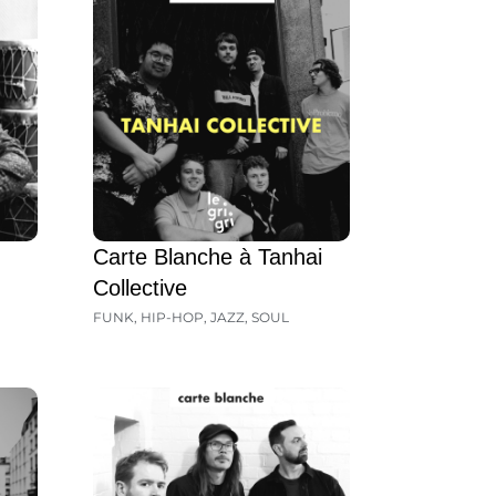
Carte Blanche à Tanhai
Collective
FUNK
,
HIP-HOP
,
JAZZ
,
SOUL