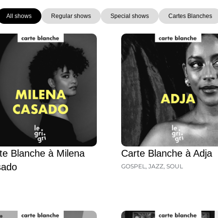
All shows
Regular shows
Special shows
Cartes Blanches
Page
Page
Page
Page
te Blanche à Milena
Carte Blanche à Adja
sado
GOSPEL
,
JAZZ
,
SOUL