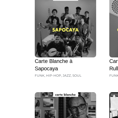
Carte Blanche à
Car
Sapocaya
Rul
FUNK
,
HIP-HOP
,
JAZZ
,
SOUL
FUN