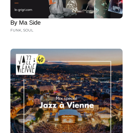
By Ma Side
FUNK
,
SOUL