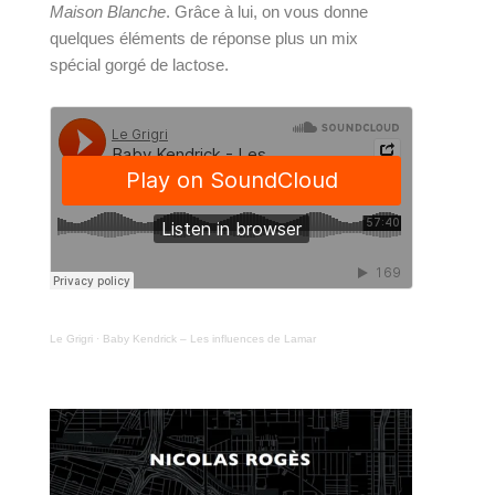
Maison Blanche
. Grâce à lui, on vous donne 
quelques éléments de réponse plus un mix 
spécial gorgé de lactose.
Le Grigri
·
Baby Kendrick – Les influences de Lamar