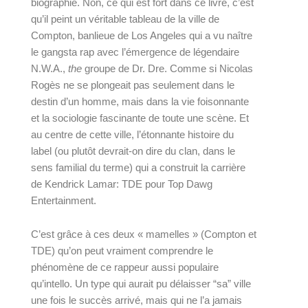
biographie. Non, ce qui est fort dans ce livre, c’est 
qu’il peint un véritable tableau de la ville de 
Compton, banlieue de Los Angeles qui a vu naître 
le gangsta rap avec l’émergence de légendaire 
N.W.A., 
the
 groupe de Dr. Dre. Comme si Nicolas 
Rogès ne se plongeait pas seulement dans le 
destin d’un homme, mais dans la vie foisonnante 
et la sociologie fascinante de toute une scène. Et 
au centre de cette ville, l’étonnante histoire du 
label (ou plutôt devrait-on dire du clan, dans le 
sens familial du terme) qui a construit la carrière 
de Kendrick Lamar: 
TDE pour Top Dawg 
Entertainment
.
C’est grâce à ces deux « mamelles » (Compton et 
TDE) qu’on peut vraiment comprendre le 
phénomène de ce rappeur aussi populaire 
qu’intello. Un type qui aurait pu délaisser “sa” ville 
une fois le succès arrivé, mais qui ne l’a jamais 