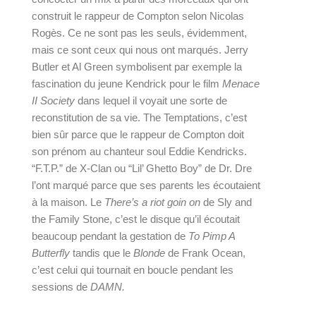
construit le rappeur de Compton selon Nicolas 
Rogès. Ce ne sont pas les seuls, évidemment, 
mais ce sont ceux qui nous ont marqués. Jerry 
Butler et Al Green symbolisent par exemple la 
fascination du jeune Kendrick pour le film 
Menace 
II Society
 dans lequel il voyait une sorte de 
reconstitution de sa vie. The Temptations, c’est 
bien sûr parce que le rappeur de Compton doit 
son prénom au chanteur soul Eddie Kendricks. 
“F.T.P.” de X-Clan ou “Lil’ Ghetto Boy” de Dr. Dre 
l’ont marqué parce que ses parents les écoutaient 
à la maison. Le 
There’s a riot goin on
 de Sly and 
the Family Stone, c’est le disque qu’il écoutait 
beaucoup pendant la gestation de 
To Pimp A 
Butterfly
 tandis que le 
Blonde 
de Frank Ocean, 
c’est celui qui tournait en boucle pendant les 
sessions de 
DAMN. 