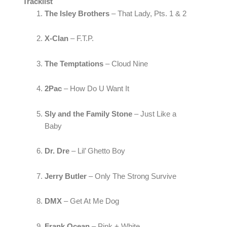
Tracklist
The Isley Brothers 
– That Lady, Pts. 1 & 2
X-Clan 
– F.T.P.
The Temptations 
– Cloud Nine
2Pac 
– How Do U Want It
Sly and the Family Stone 
– Just Like a 
Baby
Dr. Dre 
– Lil’ Ghetto Boy
Jerry Butler 
– Only The Strong Survive
DMX 
– Get At Me Dog
Frank Ocean 
– Pink + White