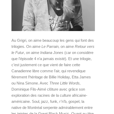
Au Grigri, on aime beaucoup les gens qui font des 
trilogies. On aime 
Le Parrain, 
on aime 
Retour vers 
le Futur
, on aime 
Indiana Jones 
(car on considère 
que l’épisode 4 n’a jamais existé). Et une trilogie, 
c’est justement ce que vient de faire cette 
Canadienne libre comme l’air, qui revendique 
fièrement l’héritage de Billie Holiday, Etta James 
ou Nina Simone. Avec 
Three Little Words
, 
Dominique Fils-Aimé clôture avec grâce son 
exploration des racines de la culture africaine-
américaine. Soul, jazz, funk, r’n’b, gospel, la 
native de Montréal serpente admirablement entre 
les teintes de la Great Black Music. Quant au titre 