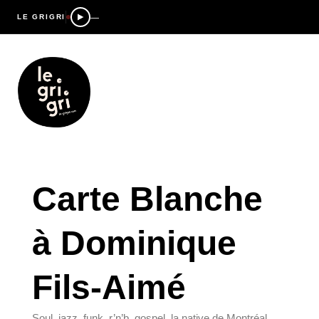
—
LE GRIGRI
Carte Blanche
à Dominique
Fils-Aimé
Soul, jazz, funk, r’n’b, gospel, la native de Montréal