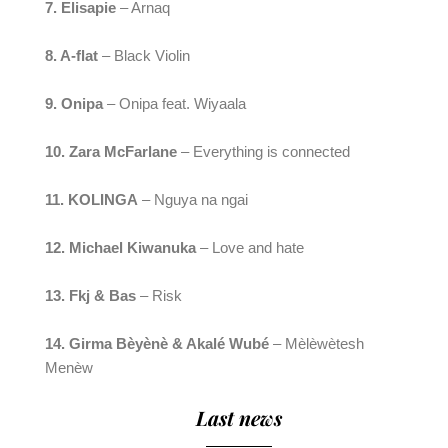
7. Elisapie 
– Arnaq
8. A-flat 
– Black Violin
9. Onipa
 – Onipa feat. Wiyaala
10. Zara McFarlane
 – Everything is connected
11. KOLINGA
 – Nguya na ngai
12. Michael Kiwanuka
 – Love and hate
13. Fkj & Bas
 – Risk
14. Girma Bèyènè & Akalé Wubé
 – Mèlèwètesh 
Menèw
Last news