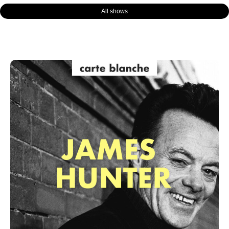
All shows
Page
Page
Page
Page
Page
Page
Page