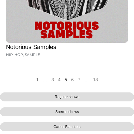
Notorious Samples
HIP-HOP
,
SAMPLE
1
…
3
4
5
6
7
…
18
Regular shows
Special shows
Cartes Blanches