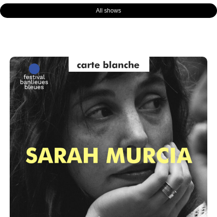
All shows
Page
Page
Page
Page
Page
Page
Page