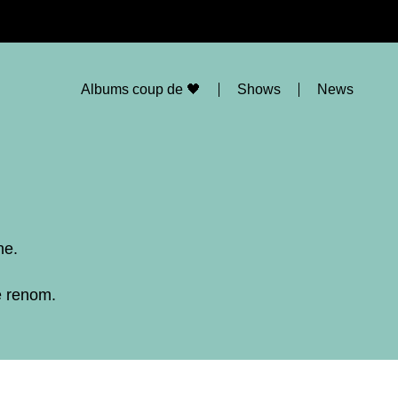
Albums coup de 🖤
Shows
News
ne.
e renom.