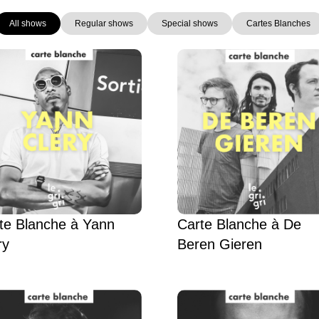
All shows
Regular shows
Special shows
Cartes Blanches
Page
Page
Page
Page
Page
te Blanche à Yann
Carte Blanche à De
ry
Beren Gieren