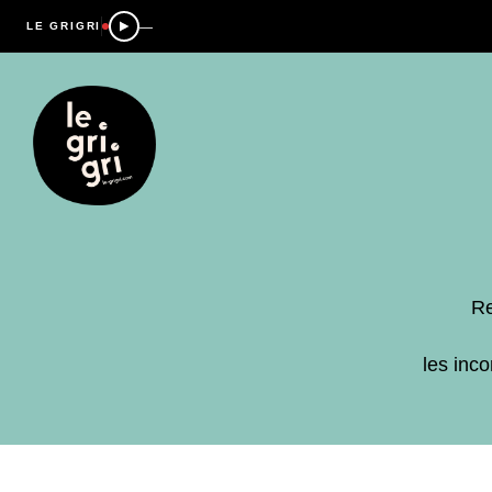
—
LE GRIGRI
Re
les inc