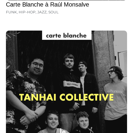
Carte Blanche à Raúl Monsalve
FUNK
,
HIP-HOP
,
JAZZ
,
SOUL