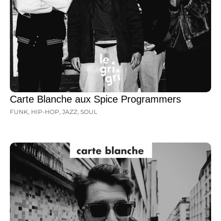
Carte Blanche aux Spice Programmers
FUNK
,
HIP-HOP
,
JAZZ
,
SOUL