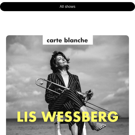
All shows
Page
Page
Page
Page