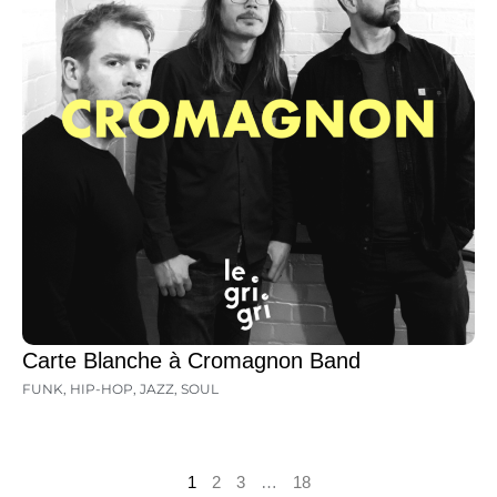
Carte Blanche à Cromagnon Band
FUNK
,
HIP-HOP
,
JAZZ
,
SOUL
1
2
3
…
18