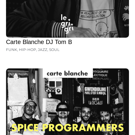
Carte Blanche DJ Tom B
FUNK
,
HIP-HOP
,
JAZZ
,
SOUL