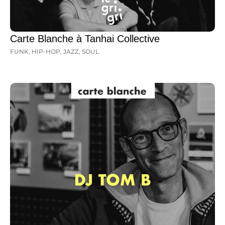
Carte Blanche à Tanhai Collective
FUNK
,
HIP-HOP
,
JAZZ
,
SOUL