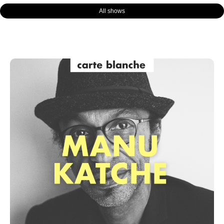
All shows
Page
Page
Page
Page
Page