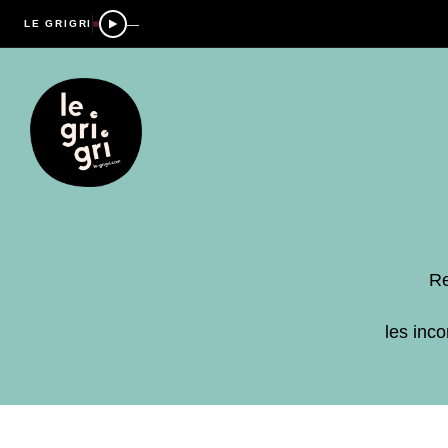
—
LE GRIGRI
Re
les inc