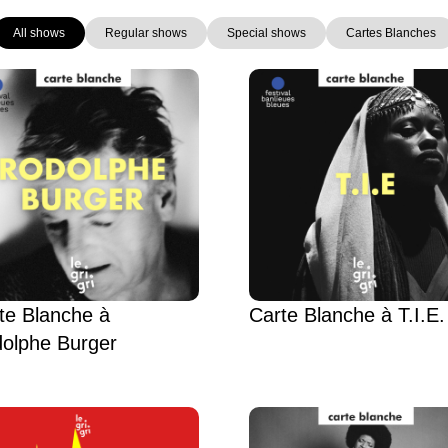
All shows
Regular shows
Special shows
Cartes Blanches
Page
Page
Page
Page
Page
Page
Page
te Blanche à
Carte Blanche à T.I.E.
olphe Burger