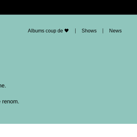
Albums coup de 🖤
Shows
News
ne.
e renom.