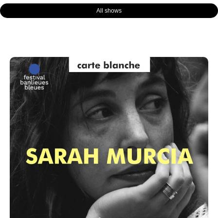
All shows
Page
Page
Page
Page
Page
Page
Page