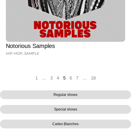
Notorious Samples
HIP-HOP
,
SAMPLE
1
…
3
4
5
6
7
…
18
Regular shows
Special shows
Cartes Blanches