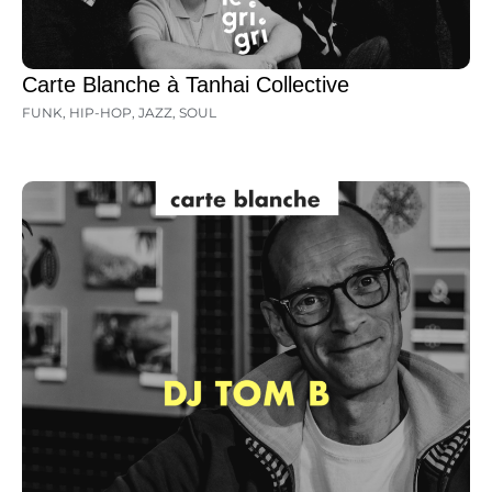
Carte Blanche à Tanhai Collective
FUNK
,
HIP-HOP
,
JAZZ
,
SOUL