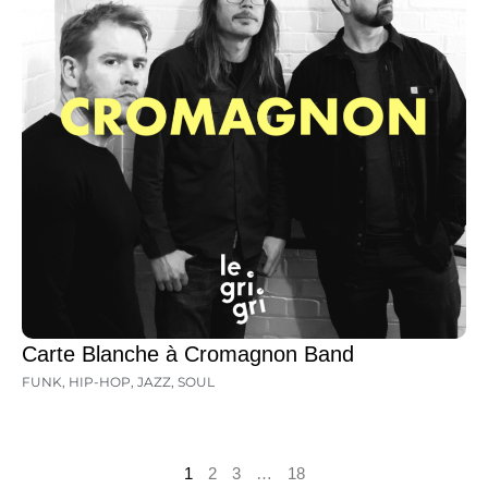
Carte Blanche à Cromagnon Band
FUNK
,
HIP-HOP
,
JAZZ
,
SOUL
1
2
3
…
18