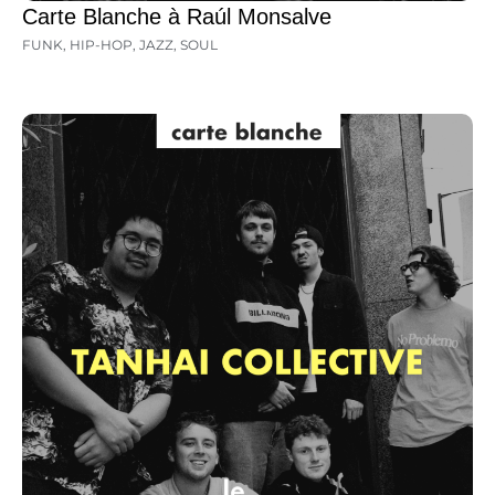
Carte Blanche à Raúl Monsalve
FUNK
,
HIP-HOP
,
JAZZ
,
SOUL