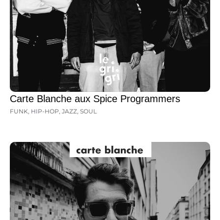
Carte Blanche aux Spice Programmers
FUNK
,
HIP-HOP
,
JAZZ
,
SOUL