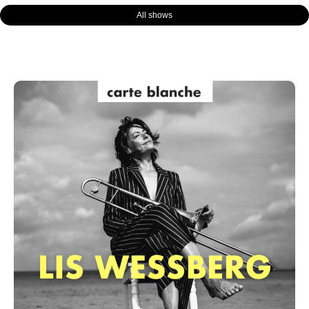
All shows
Page
Page
Page
Page