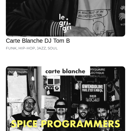
Carte Blanche DJ Tom B
FUNK
,
HIP-HOP
,
JAZZ
,
SOUL