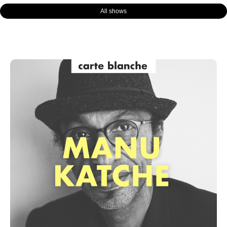
All shows
Page
Page
Page
Page
Page