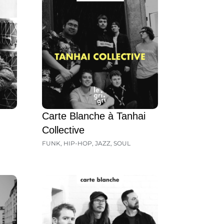
Carte Blanche à Tanhai
Collective
FUNK
,
HIP-HOP
,
JAZZ
,
SOUL