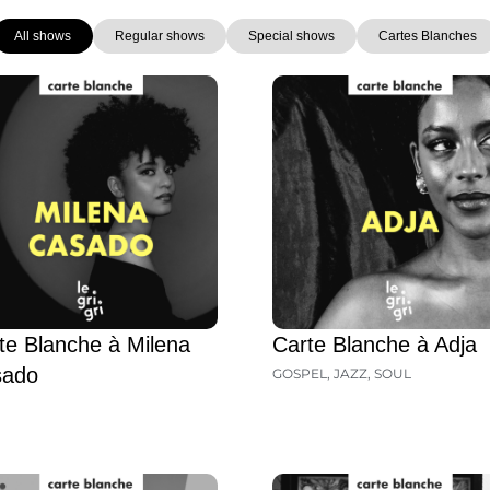
All shows
Regular shows
Special shows
Cartes Blanches
Page
Page
Page
Page
te Blanche à Milena
Carte Blanche à Adja
sado
GOSPEL
,
JAZZ
,
SOUL