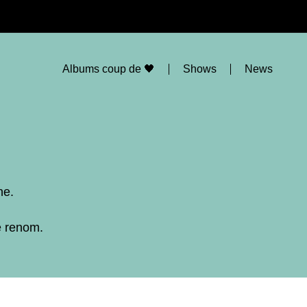
Albums coup de 🖤
Shows
News
ne.
e renom.