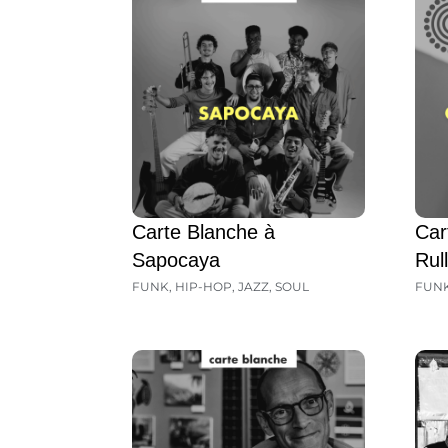
Carte Blanche à
Car
Sapocaya
Rul
FUNK
,
HIP-HOP
,
JAZZ
,
SOUL
FUN