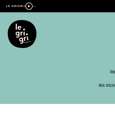
—
LE GRIGRI
Re
les inc