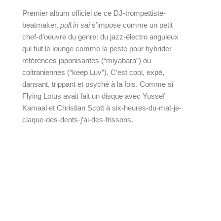
Premier album officiel de ce DJ-trompettiste-
beatmaker,
pull​.​in sai
s’impose comme un petit
chef-d’oeuvre du genre: du jazz-électro anguleux
qui fuit le lounge comme la peste pour hybrider
références japonisantes (“miyabara”) ou
coltraniennes (“keep Luv”). C’est cool, expé,
dansant, trippant et psyché à la fois. Comme si
Flying Lotus avait fait un disque avec Yussef
Kamaal et Christian Scott à six-heures-du-mat-je-
claque-des-dents-j’ai-des-frissons.