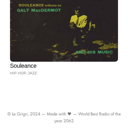
Souleance
HIP-HOP
,
JAZZ
© Le Grigri, 2024 — Made with 🖤 — World Best Radio of the
year 2062