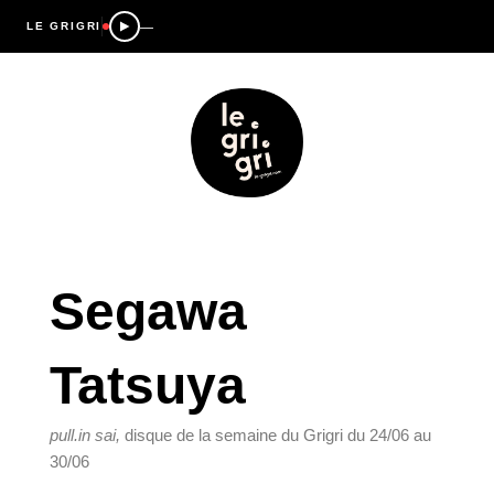
—
LE GRIGRI
Segawa
Tatsuya
pull​.​in sai,
 disque de la semaine du Grigri du 24/06 au 
30/06