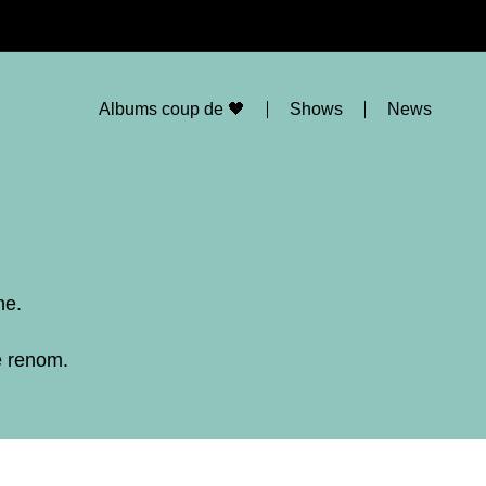
Albums coup de 🖤
Shows
News
ne.
e renom.