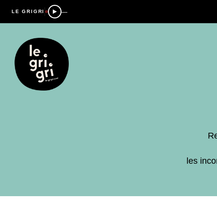
—
LE GRIGRI
Re
les inc