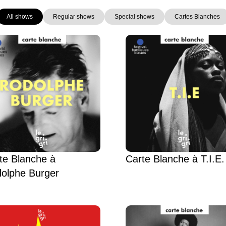
All shows
Regular shows
Special shows
Cartes Blanches
Page
Page
Page
Page
Page
Page
Page
te Blanche à
Carte Blanche à T.I.E.
olphe Burger