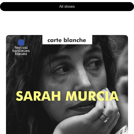
All shows
Page
Page
Page
Page
Page
Page
Page