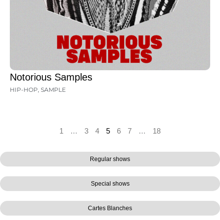
Notorious Samples
HIP-HOP
,
SAMPLE
1
…
3
4
5
6
7
…
18
Regular shows
Special shows
Cartes Blanches