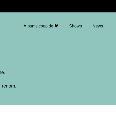
Albums coup de 🖤
Shows
News
ne.
e renom.