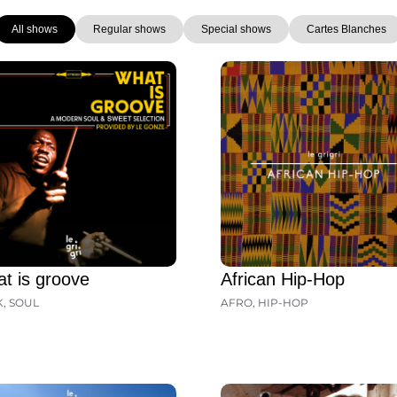
All shows
Regular shows
Special shows
Cartes Blanches
Page
Page
Page
Page
Page
Page
Page
t is groove
African Hip-Hop
K
,
SOUL
AFRO
,
HIP-HOP