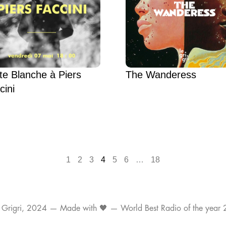
te Blanche à Piers
The Wanderess
cini
1
2
3
4
5
6
…
18
 Grigri, 2024 — Made with 🖤 — World Best Radio of the year