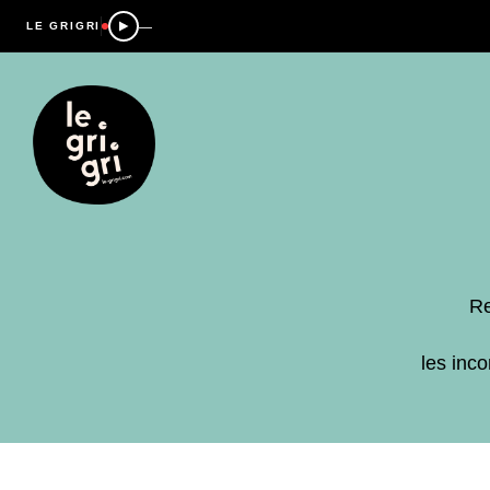
—
LE GRIGRI
Re
les inc