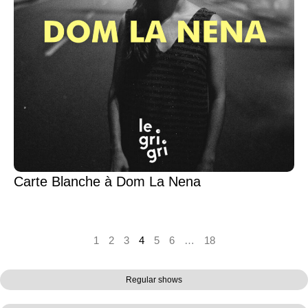
Carte Blanche à Dom La Nena
1
2
3
4
5
6
…
18
Regular shows