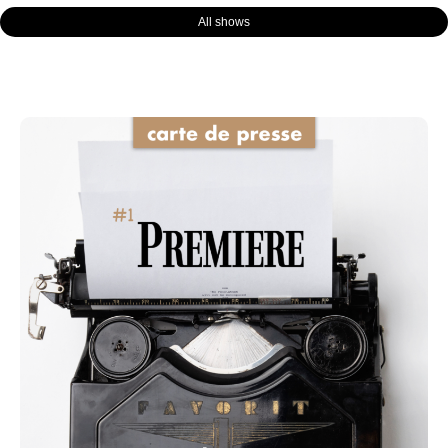
All shows
Page
Page
Page
Page
Page
Page
Page