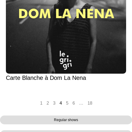
Carte Blanche à Dom La Nena
1
2
3
4
5
6
…
18
Regular shows