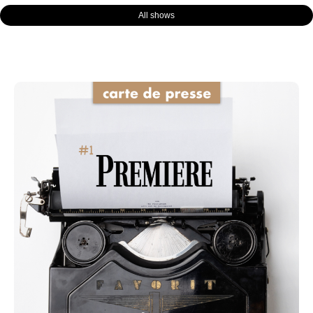
All shows
Page
Page
Page
Page
Page
Page
Page