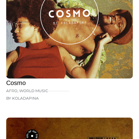
Cosmo
AFRO
,
WORLD MUSIC
BY KOLADAPINA