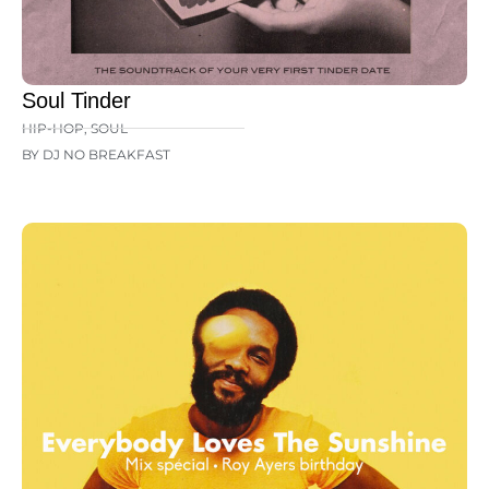
Soul Tinder
HIP-HOP
,
SOUL
BY DJ NO BREAKFAST