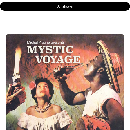
All shows
Page
Page
Page
Page
Page
Page