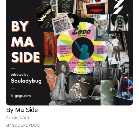
By Ma Side
FUNK
,
SOUL
BY SOULADYBUG