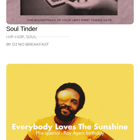
Soul Tinder
HIP-HOP
,
SOUL
BY DJ NO BREAKFAST