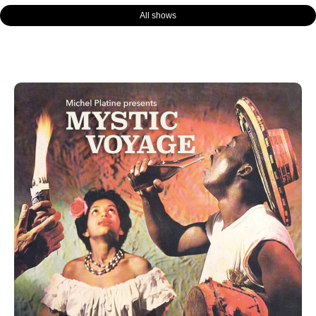
All shows
Page
Page
Page
Page
Page
Page