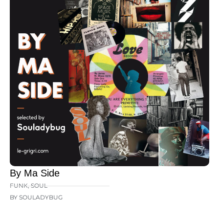
By Ma Side
FUNK
,
SOUL
BY SOULADYBUG