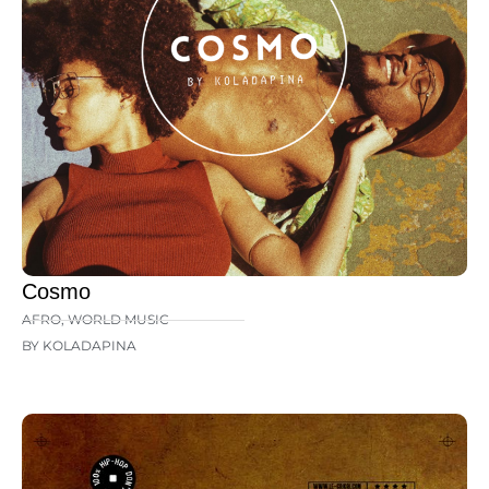
Cosmo
AFRO
,
WORLD MUSIC
BY KOLADAPINA