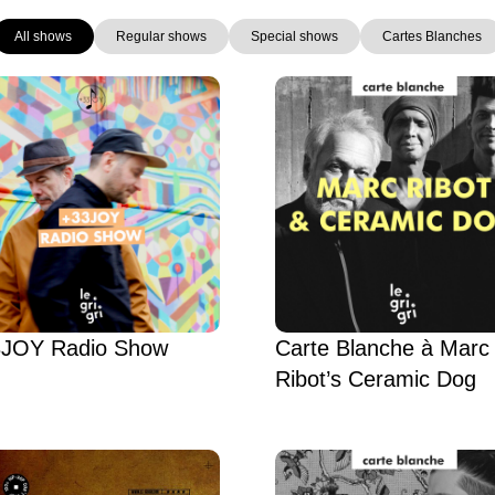
All shows
Regular shows
Special shows
Cartes Blanches
Page
Page
Page
Page
Page
Page
JOY Radio Show
Carte Blanche à Marc
Ribot’s Ceramic Dog