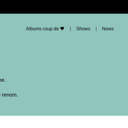
Albums coup de 🖤
Shows
News
ne.
e renom.