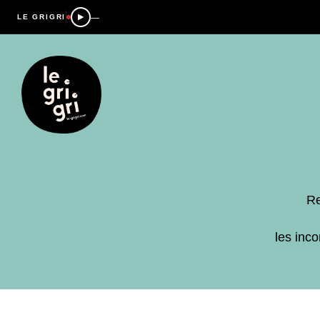
—
LE GRIGRI
Re
les inc