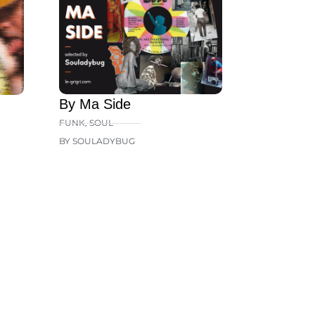
By Ma Side
FUNK
,
SOUL
BY SOULADYBUG