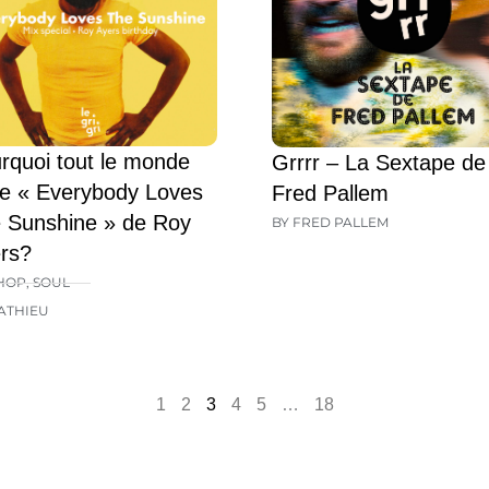
rquoi tout le monde
Grrrr – La Sextape de
e « Everybody Loves
Fred Pallem
 Sunshine » de Roy
BY FRED PALLEM
rs?
HOP
,
SOUL
ATHIEU
1
2
3
4
5
…
18