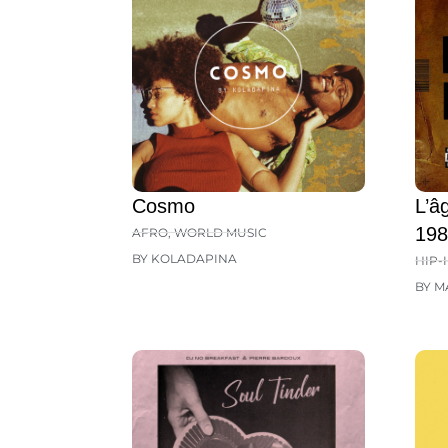
Cosmo
L’â
198
AFRO
,
WORLD MUSIC
BY KOLADAPINA
HIP-
BY M