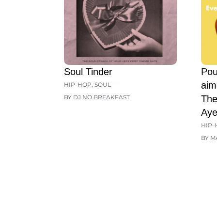
Soul Tinder
Pou
aim
HIP-HOP
,
SOUL
BY DJ NO BREAKFAST
The
Aye
HIP-
BY M