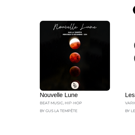
Nouvelle Lune
Les
BEAT MUSIC
,
HIP-HOP
VARI
BY GUS LA TEMPÊTE
BY L