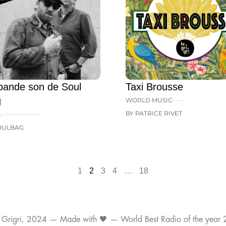
bande son de Soul
Taxi Brousse
g
WORLD MUSIC
BY PATRICE RIVET
L
OULBAG
1
2
3
4
…
18
 Grigri, 2024 — Made with 🖤 — World Best Radio of the year