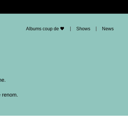
Albums coup de 🖤
Shows
News
ne.
e renom.