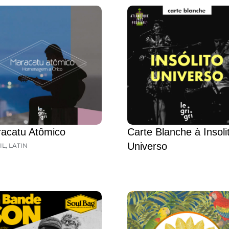
acatu Atômico
Carte Blanche à Insoli
Universo
IL
,
LATIN