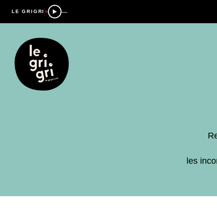
—
LE GRIGRI
Re
les inc