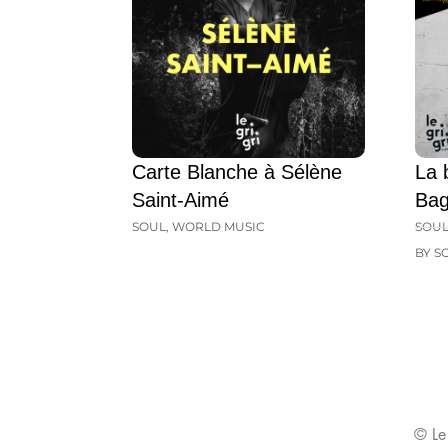
Carte Blanche à Sélène
La 
Saint-Aimé
Ba
SOUL
,
WORLD MUSIC
SOU
BY S
© Le