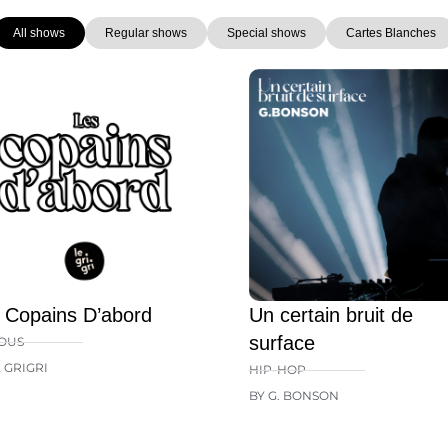
All shows
Regular shows
Special shows
Cartes Blanches
Page
Page
Page
Page
Page
 Copains D’abord
Un certain bruit de
surface
OUS
E GRIGRI
HIP-HOP
BY G. BONSON