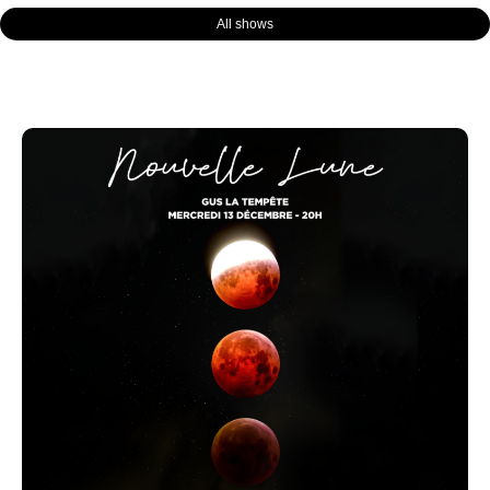
All shows
Page
Page
Page
Page
Page