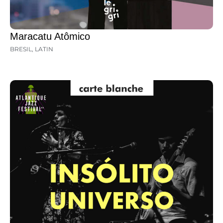
Maracatu Atômico
BRESIL
,
LATIN