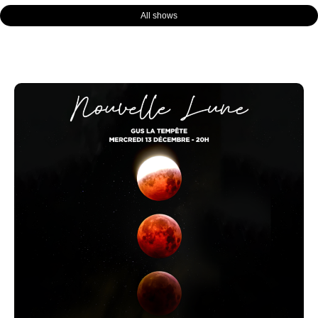
All shows
Page
Page
Page
Page
Page