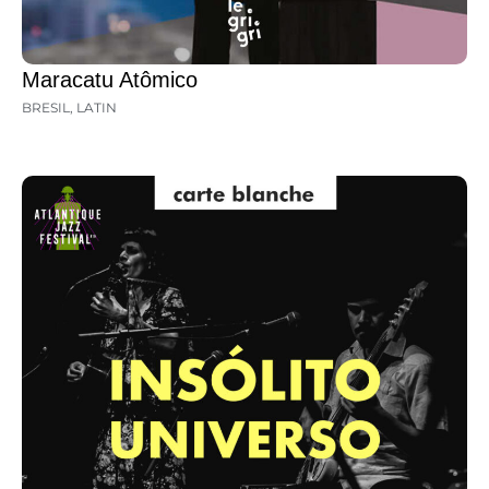
Maracatu Atômico
BRESIL
,
LATIN